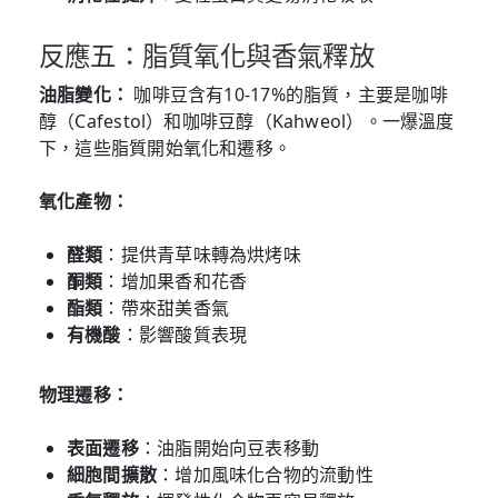
反應五：脂質氧化與香氣釋放
油脂變化：
咖啡豆含有10-17%的脂質，主要是咖啡
醇（Cafestol）和咖啡豆醇（Kahweol）。一爆溫度
下，這些脂質開始氧化和遷移。
氧化產物：
醛類
：提供青草味轉為烘烤味
酮類
：增加果香和花香
酯類
：帶來甜美香氣
有機酸
：影響酸質表現
物理遷移：
表面遷移
：油脂開始向豆表移動
細胞間擴散
：增加風味化合物的流動性