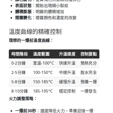
表面狀態
：開始出現細小裂紋
體積膨脹
：明顯的體積增加
煙霧變化
：煙霧顏色和濃度的改變
溫度曲線的精確控制
理想的一爆前溫度曲線：
時間階段
溫度範圍
升溫速度
控制要點
0-2分鐘
室溫-100°C
快速升溫
預熱充分
2-5分鐘
100-150°C
中速升溫
脫水完全
5-8分鐘
150-185°C
緩慢升溫
預備一爆
8-10分鐘
185-195°C
穩定控制
一爆發生
火力調整策略：
一爆前30秒
：適度降低火力，準備迎接一爆