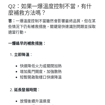
Q2：如果一爆溫度控制不當，有什
麼補救方法嗎？
答：
一爆溫度控制不當雖然會影響最終品質，但在某
些情況下仍有補救措施，關鍵是快速識別問題並採取
適當行動。
一爆過早的補救措施：
立即降溫
：
快速降低火力或關閉加熱
增加風門開度，加強散熱
短暫開啟取樣口快速降溫
延長發展時間
：
放慢後續升溫速度