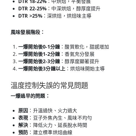
DTR 18-22%
：中烘焙，平衡發展
DTR 22-25%
：中深烘焙，醇厚度提升
DTR >25%
：深烘焙，烘焙味主導
風味發展階段：
一爆開始後0-1分鐘
：酸質軟化，甜感增加
一爆開始後1-2分鐘
：香氣充分發展
一爆開始後2-3分鐘
：醇厚度顯著提升
一爆開始後3分鐘以上
：烘焙味開始主導
溫度控制失誤的常見問題
一爆過早的問題：
原因
：升溫過快、火力過大
表現
：豆子外焦內生、風味不均勻
解決
：降低火力、延長脫水時間
預防
：建立標準烘焙曲線