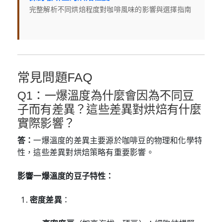
完整解析不同烘焙程度對咖啡風味的影響與選擇指南
常見問題FAQ
Q1：一爆溫度為什麼會因為不同豆
子而有差異？這些差異對烘焙有什麼
實際影響？
答：
一爆溫度的差異主要源於咖啡豆的物理和化學特
性，這些差異對烘焙策略有重要影響。
影響一爆溫度的豆子特性：
密度差異
：