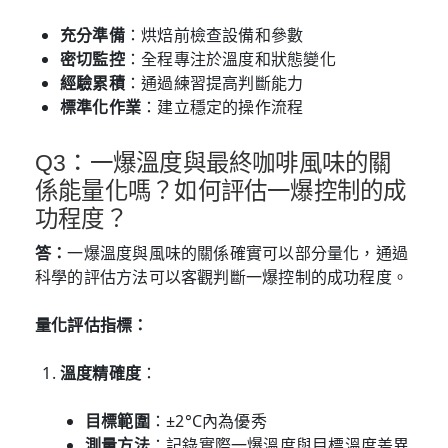
充分準備
：烘焙前檢查設備和參數
密切監控
：全程專注於溫度和狀態變化
經驗累積
：通過練習提高判斷能力
標準化作業
：建立穩定的操作流程
Q3：一爆溫度與最終咖啡風味的關
係能量化嗎？如何評估一爆控制的成
功程度？
答：
一爆溫度與風味的關係確實可以部分量化，通過
科學的評估方法可以客觀判斷一爆控制的成功程度。
量化評估指標：
溫度精確度
：
目標範圍
：±2°C內為優秀
測量方法
：記錄實際一爆溫度與目標溫度差異