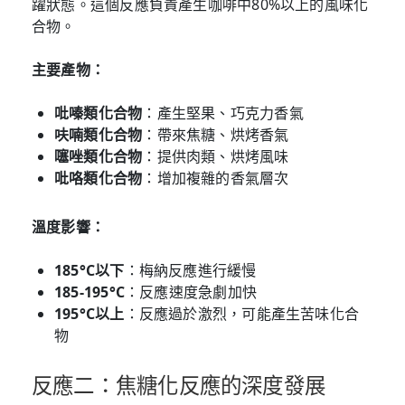
躍狀態。這個反應負責產生咖啡中80%以上的風味化
合物。
主要產物：
吡嗪類化合物
：產生堅果、巧克力香氣
呋喃類化合物
：帶來焦糖、烘烤香氣
噻唑類化合物
：提供肉類、烘烤風味
吡咯類化合物
：增加複雜的香氣層次
溫度影響：
185°C以下
：梅納反應進行緩慢
185-195°C
：反應速度急劇加快
195°C以上
：反應過於激烈，可能產生苦味化合
物
反應二：焦糖化反應的深度發展