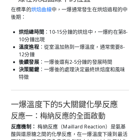
在標準的
烘焙曲線
中，一爆通常發生在烘焙過程的中
後期：
烘焙總時間
：10-15分鐘的烘焙中，一爆約在第8-
10分鐘出現
溫度進程
：從室溫加熱到一爆溫度，通常需要8-
12分鐘
後續發展
：一爆後還有2-5分鐘的發展時間
決策關鍵
：一爆後的處理決定最終烘焙度和風味
特徵
一爆溫度下的5大關鍵化學反應
反應一：梅納反應的全面啟動
反應機制：
梅納反應（Maillard Reaction）是氨基
酸與還原糖之間的化學反應，在一爆溫度下達到最活