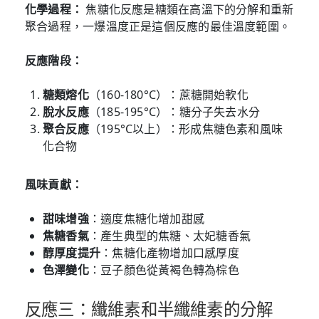
化學過程：
焦糖化反應是糖類在高溫下的分解和重新
聚合過程，一爆溫度正是這個反應的最佳溫度範圍。
反應階段：
糖類熔化
（160-180°C）：蔗糖開始軟化
脫水反應
（185-195°C）：糖分子失去水分
聚合反應
（195°C以上）：形成焦糖色素和風味
化合物
風味貢獻：
甜味增強
：適度焦糖化增加甜感
焦糖香氣
：產生典型的焦糖、太妃糖香氣
醇厚度提升
：焦糖化產物增加口感厚度
色澤變化
：豆子顏色從黃褐色轉為棕色
反應三：纖維素和半纖維素的分解