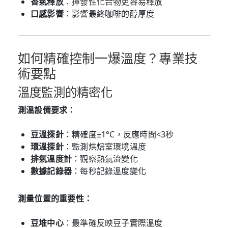
香氣釋放
：揮發性化合物更容易釋放
口感影響
：影響最終咖啡的醇厚度
如何精確控制一爆溫度？專業技
術要點
溫度監測的精密化
測溫設備要求：
豆溫探針
：精確度±1°C，反應時間<3秒
環溫探針
：監測烘焙室環境溫度
排氣溫度計
：觀察熱氣流變化
數據記錄器
：每秒記錄溫度變化
測量位置的重要性：
豆堆中心
：最準確反映豆子實際溫度