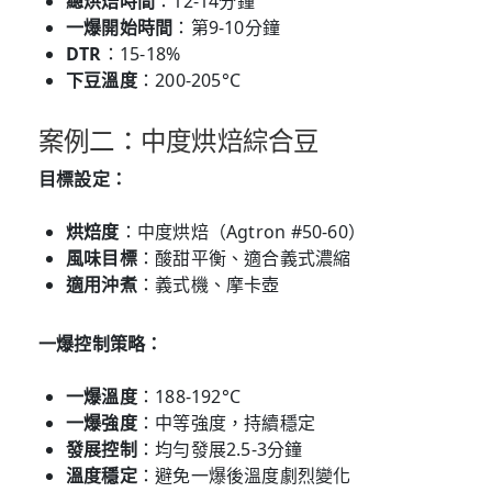
總烘焙時間
：12-14分鐘
一爆開始時間
：第9-10分鐘
DTR
：15-18%
下豆溫度
：200-205°C
案例二：中度烘焙綜合豆
目標設定：
烘焙度
：中度烘焙（Agtron #50-60）
風味目標
：酸甜平衡、適合義式濃縮
適用沖煮
：義式機、摩卡壺
一爆控制策略：
一爆溫度
：188-192°C
一爆強度
：中等強度，持續穩定
發展控制
：均勻發展2.5-3分鐘
溫度穩定
：避免一爆後溫度劇烈變化