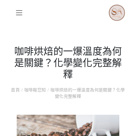
咖啡烘焙的一爆溫度為何
是關鍵？化學變化完整解
釋
首頁
/
咖啡報您知
/
咖啡烘焙的一爆溫度為何是關鍵？化學
變化完整解釋