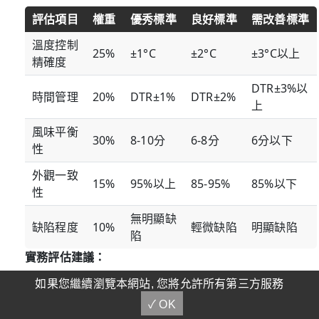
評估項目
權重
優秀標準
良好標準
需改善標準
溫度控制
25%
±1°C
±2°C
±3°C以上
精確度
DTR±3%以
時間管理
20%
DTR±1%
DTR±2%
上
風味平衡
30%
8-10分
6-8分
6分以下
性
外觀一致
15%
95%以上
85-95%
85%以下
性
無明顯缺
缺陷程度
10%
輕微缺陷
明顯缺陷
陷
實務評估建議：
如果您繼續瀏覽本網站, 您將允許所有第三方服務
標準化杯測
：每批次進行SCA標準杯測
✓ OK
對比評估
：與標準樣品進行對比