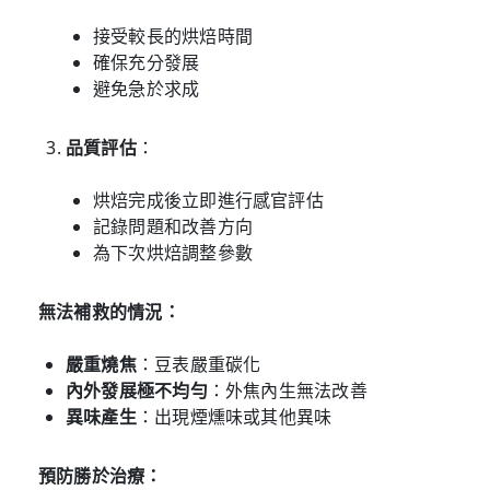
接受較長的烘焙時間
確保充分發展
避免急於求成
品質評估
：
烘焙完成後立即進行感官評估
記錄問題和改善方向
為下次烘焙調整參數
無法補救的情況：
嚴重燒焦
：豆表嚴重碳化
內外發展極不均勻
：外焦內生無法改善
異味產生
：出現煙燻味或其他異味
預防勝於治療：