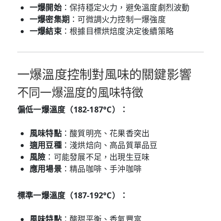
一爆開始
：保持穩定火力，避免溫度劇烈波動
一爆密集期
：可微調火力控制一爆強度
一爆結束
：根據目標烘焙度決定後續策略
一爆溫度控制對風味的關鍵影響
不同一爆溫度的風味特徵
偏低一爆溫度（182-187°C）：
風味特點
：酸質明亮、花果香突出
適用豆種
：淺烘焙向、高品質單品豆
風險
：可能發展不足，出現生豆味
應用場景
：精品咖啡、手沖咖啡
標準一爆溫度（187-192°C）：
風味特點
：酸甜平衡、香氣豐富