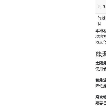
回收
竹纖
料
本地
現地
地文
能
太陽
使用
智能
降低
廢棄
類容