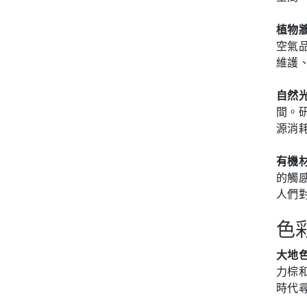
植物
空氣
維護
自然
間。
源消
有機
的觸
人們
色
大地
力棕
時代