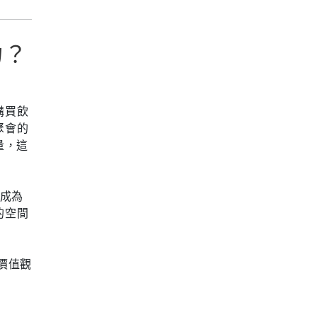
力？
購買飲
聚會的
量，這
」成為
的空間
價值觀