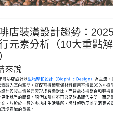
啡店裝潢設計趨勢：202
行元素分析（10大重點解
）
結來說
5年咖啡店設計以
生物親和設計（Biophilic Design）
為主流，
元素融入室內空間，搭配可持續環保材料使用率增長35%。極
性設計與復古懷舊元素形成有趣對比，而智能技術整合和藝術
差異化競爭的關鍵。現代咖啡店不再只是飲品販售空間，而是
社交、放鬆於一體的多功能生活場所，設計趨勢反映了消費者
和環境意識的重視。