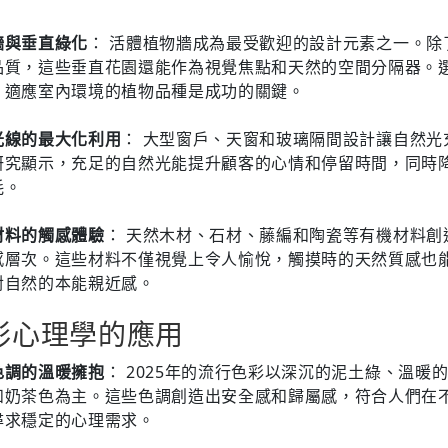
牆與垂直綠化
： 活體植物牆成為最受歡迎的設計元素之一。除
品質，這些垂直花園還能作為視覺焦點和天然的空間分隔器。
、適應室內環境的植物品種是成功的關鍵。
光線的最大化利用
： 大型窗戶、天窗和玻璃隔間設計讓自然光
研究顯示，充足的自然光能提升顧客的心情和停留時間，同時
耗。
材料的觸感體驗
： 天然木材、石材、藤編和陶瓷等有機材料創
感層次。這些材料不僅視覺上令人愉悅，觸摸時的天然質感也
對自然的本能親近感。
彩心理學的應用
色調的溫暖擁抱
： 2025年的流行色彩以深沉的泥土綠、溫暖
和奶茶色為主。這些色調創造出安全感和歸屬感，符合人們在
尋求穩定的心理需求。