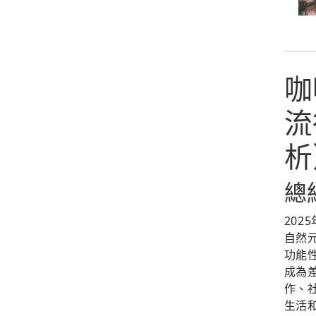
咖
流
析
總
202
自然
功能
成為
作、
生活