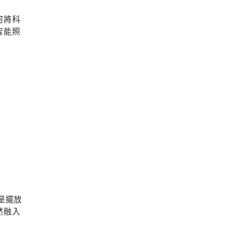
何將科
智能照
僅是擺放
然融入