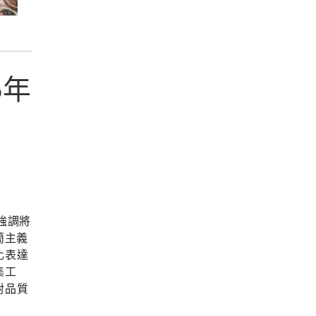
5年
強調將
簡主義
化表達
集工
對品質