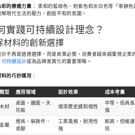
色彩的療癒力量
： 柔和的藍綠色、粉紫色和米白色等「寧靜色
緩解現代生活的壓力，創造平和的氛圍。
何實踐可持續設計理念？
保材料的創新選擇
設計不再是道德選擇，而是商業必需。消費者越來越重視企業
，
可持續設計
成為品牌差異化的重要策略。
材料的巧妙運用
：
類型
應用領域
設計效果
成本考量
桌面、牆面、天
中等，但具長
木材
增添歷史感和個性
花板
值
燈具、裝飾件、
工業風格，耐用性
較高，但維護
金屬
桌腳
強
低