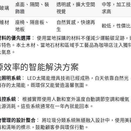
桌面、隔間、裝
透明感，擴大空間
中等，加工技
玻璃
飾牆
視覺
求高
維材
座椅、隔音板、
自然質感，快速再
較低，性價比
地板
生
材料的優先選擇
： 使用當地採購的材料不僅減少運輸碳足跡，
方特色。本土木材、當地石材和區域手工藝品為咖啡店注入獨
化氣息。
源效率的智能解決方案
能照明系統
： LED太陽能燈具技術已經成熟，白天依靠自然光
儲存的太陽能，既環保又能營造溫馨氛圍。
溫控系統
： 根據實際使用人數和室外溫度自動調節空調和暖氣
能源消耗。這些系統通常在一年內就能回本。
物管理的設計整合
： 將垃圾分類系統無縫融入設計中，使用美
器和清晰的標示，鼓勵顧客參與環保行動。