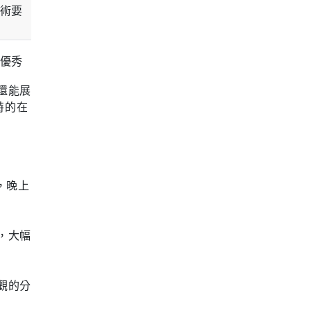
術要
優秀
還能展
特的在
，晚上
，大幅
觀的分