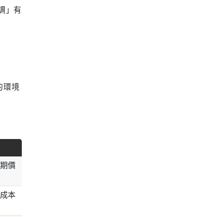
調」有
的環境
期價
成本