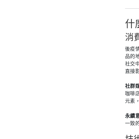
什
消
後疫
品的
社交
直接
社群
咖啡
元素
永續
一致