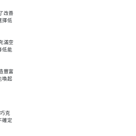
了改善
選擇低
充滿空
降低能
造豐富
能喚起
的巧克
不確定