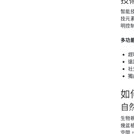
技
智能
技元
明控
多功
趕
遠
社
獨
如
自
生物親
幾盆
空間