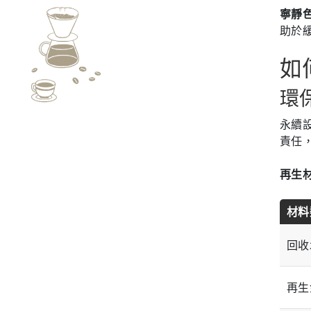
寧靜
助於
如
環
永續
責任
再生
材料
回收
再生