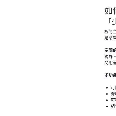
如
「
極簡
是簡
空間
視野
間用
多功
可
帶
可
組