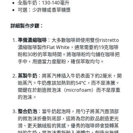
全脂牛奶：130-140毫升
可選：少許糖或香草糖漿
詳細製作步驟：
準備濃縮咖啡
：大多數咖啡師使用雙份ristretto
濃縮咖啡製作Flat White，通常需要約19克咖啡
粉和30秒的萃取時間。將咖啡粉均勻鋪在咖啡把
手中，用適當力度壓粉，確保萃取均勻。
蒸製牛奶
：將蒸汽棒插入牛奶表面下約2厘米，開
始蒸汽。牛奶應該加熱到約54°C，而不是沸騰。
關鍵在於創造微泡沫（microfoam）而不是厚重
的泡沫。
整合奶泡
：當牛奶起泡時，用勺子將蒸汽壺頂部
的微泡沫折疊到底部，這將為您的飲品創造更光
滑、更天鵝絨般的質感。優秀的咖啡師會旋轉蒸
好的牛奶，將泡沫重新融入液體中，創造出無縫