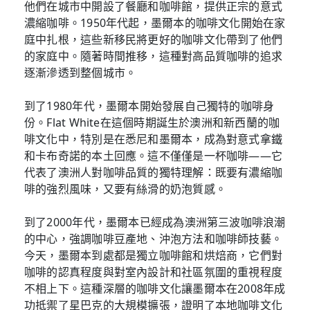
他們在城市中開設了餐廳和咖啡館，提供正宗的意式
濃縮咖啡。1950年代起，墨爾本的咖啡文化開始在家
庭中扎根，這些新移民將更好的咖啡文化帶到了他們
的家庭中。隨著時間推移，這種對高品質咖啡的追求
逐漸滲透到整個城市。
到了1980年代，墨爾本開始發展自己獨特的咖啡身
份。Flat White在這個時期誕生於澳洲和新西蘭的咖
啡文化中，特別是在悉尼和墨爾本，成為對意式拿鐵
和卡布奇諾的本土回應。這不僅僅是一杯咖啡——它
代表了澳洲人對咖啡品質的獨特理解：既要有濃縮咖
啡的強烈風味，又要有絲滑的奶泡質感。
到了2000年代，墨爾本已經成為澳洲第三波咖啡浪潮
的中心，強調咖啡豆產地、沖泡方法和咖啡師技藝。
今天，墨爾本到處都是獨立咖啡館和烘焙商，它們對
咖啡的認真程度與對室內設計和社區氛圍的重視程度
不相上下。這種深層的咖啡文化讓墨爾本在2008年成
功抵禦了星巴克的大規模擴張，證明了本地咖啡文化