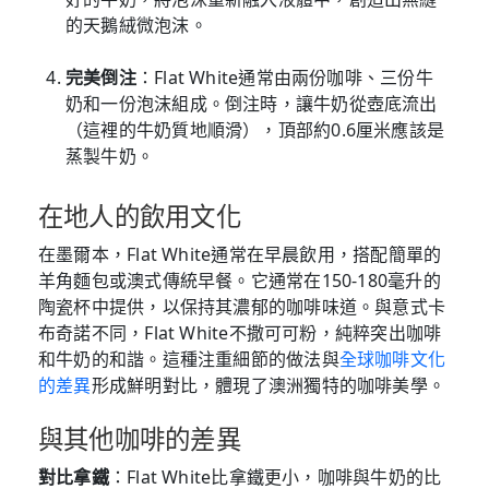
的天鵝絨微泡沫。
完美倒注
：Flat White通常由兩份咖啡、三份牛
奶和一份泡沫組成。倒注時，讓牛奶從壺底流出
（這裡的牛奶質地順滑），頂部約0.6厘米應該是
蒸製牛奶。
在地人的飲用文化
在墨爾本，Flat White通常在早晨飲用，搭配簡單的
羊角麵包或澳式傳統早餐。它通常在150-180毫升的
陶瓷杯中提供，以保持其濃郁的咖啡味道。與意式卡
布奇諾不同，Flat White不撒可可粉，純粹突出咖啡
和牛奶的和諧。這種注重細節的做法與
全球咖啡文化
的差異
形成鮮明對比，體現了澳洲獨特的咖啡美學。
與其他咖啡的差異
對比拿鐵
：Flat White比拿鐵更小，咖啡與牛奶的比