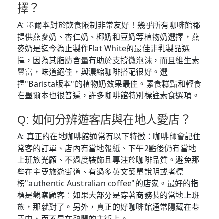
擇？
A: 墨爾本對於飲食限制非常友好！幾乎所有咖啡館都
提供燕麥奶、杏仁奶、椰奶和豆奶等植物奶選擇，燕
麥奶是迄今為止製作Flat White的最佳非乳製品選
擇，因為其脂肪含量有助於支撐微泡沫，而且維生素
豐富，味道絕佳，與濃縮咖啡搭配很好。選
擇"Barista版本"的植物奶效果最佳。素食糕點和輕食
在墨爾本也很普遍，許多咖啡館特別標註素食選項。
Q: 如何分辨遊客店與在地人愛店？
A: 真正的在地咖啡館通常有以下特徵：咖啡師會記住
常客的訂單、店內有當地報紙、下午2點後仍有當地
上班族光顧、不過度裝飾且專注於咖啡品質。避免那
些在主要旅遊街道、有過多英文菜單說明或者標
榜"authentic Australian coffee"的店家。最好的指
標是觀察顧客：如果大部分是穿著商務裝的當地上班
族，那就對了。另外，真正的好咖啡館通常隱藏在巷
弄中，而不是在熱鬧的主街上。