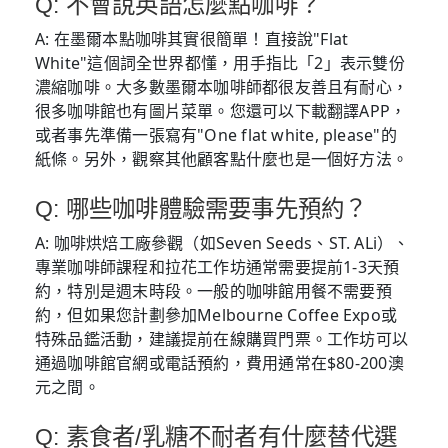
Q: 不會說英語怎麼點咖啡？
A: 在墨爾本點咖啡其實很簡單！直接說"Flat
White"這個詞全世界都懂，用手指比「2」表示雙份
濃縮咖啡。大多數墨爾本咖啡師都很友善且有耐心，
很多咖啡館也有圖片菜單。您還可以下載翻譯APP，
或者事先準備一張寫有"One flat white, please"的
紙條。另外，觀察其他顧客點什麼也是一個好方法。
Q: 哪些咖啡體驗需要事先預約？
A: 咖啡烘焙工廠參觀（如Seven Seeds、ST. ALi）、
專業咖啡師課程和拉花工作坊通常需要提前1-3天預
約，特別是週末時段。一般的咖啡館用餐不需要預
約，但如果您計劃參加Melbourne Coffee Expo或
特殊品鑑活動，建議提前在線購買門票。工作坊可以
通過咖啡館官網或電話預約，費用通常在$80-200澳
元之間。
Q: 素食者/乳糖不耐者有什麼替代選