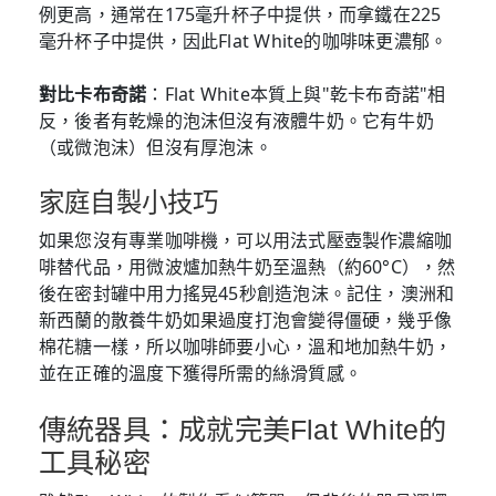
例更高，通常在175毫升杯子中提供，而拿鐵在225
毫升杯子中提供，因此Flat White的咖啡味更濃郁。
對比卡布奇諾
：Flat White本質上與"乾卡布奇諾"相
反，後者有乾燥的泡沫但沒有液體牛奶。它有牛奶
（或微泡沫）但沒有厚泡沫。
家庭自製小技巧
如果您沒有專業咖啡機，可以用法式壓壺製作濃縮咖
啡替代品，用微波爐加熱牛奶至溫熱（約60°C），然
後在密封罐中用力搖晃45秒創造泡沫。記住，澳洲和
新西蘭的散養牛奶如果過度打泡會變得僵硬，幾乎像
棉花糖一樣，所以咖啡師要小心，溫和地加熱牛奶，
並在正確的溫度下獲得所需的絲滑質感。
傳統器具：成就完美Flat White的
工具秘密