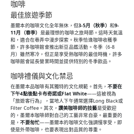
咖啡
最佳旅遊季節
墨爾本的咖啡文化全年無休，但
3-5月（秋季）
和
9-
11月（春季）
是最理想的咖啡之旅時節。這時天氣溫
和，適合在巷弄中漫步探索。秋季恰逢咖啡收穫季
節，許多咖啡館會推出新豆品鑑活動。冬季（6-8
月）雖然寒冷，但正是享受熱咖啡的最佳時機，許多
咖啡館會延長營業時間並提供特別的冬季飲品。
咖啡禮儀與文化禁忌
在墨爾本品咖啡有其獨特的文化規範。首先，
不要在
下午4點後點卡布奇諾或Flat White
——這被視為
「旅遊客行為」，當地人下午通常選擇Long Black或
Filter Coffee。其次，
讚美咖啡師的技藝
是受歡迎
的，墨爾本咖啡師對自己的工藝非常自豪。最重要的
是，
不要匆忙
——墨爾本的咖啡文化強調慢享受，即
使是外帶咖啡，也要表現出對品質的尊重。