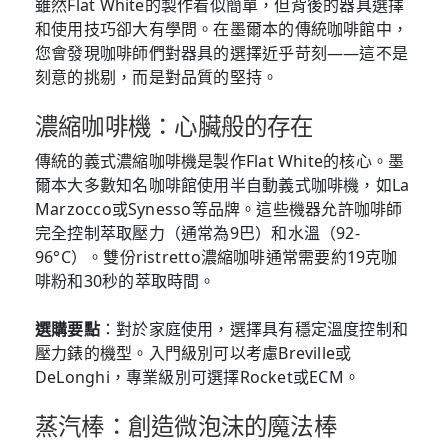
雖然Flat White的製作看似簡單，但背後的器具選擇
和使用技巧卻大有學問。在墨爾本的傳統咖啡館中，
您會發現咖啡師們對器具的選擇近乎苛刻——這不是
刻意的挑剔，而是對品質的堅持。
濃縮咖啡機：心臟般的存在
傳統的義式濃縮咖啡機是製作Flat White的核心。墨
爾本大多數知名咖啡館使用半自動義式咖啡機，如La
Marzocco或Synesso等品牌。這些機器允許咖啡師
完全控制萃取壓力（通常為9巴）和水溫（92-
96°C）。雙份ristretto濃縮咖啡通常需要約19克咖
啡粉和30秒的萃取時間。
選購要點
：對於家庭使用，選擇具有穩定溫度控制和
壓力錶的機型。入門級別可以考慮Breville或
DeLonghi，專業級別可選擇Rocket或ECM。
蒸汽棒：創造微泡沫的魔法棒