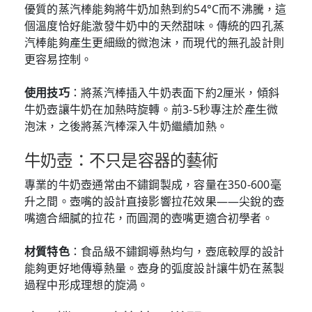
優質的蒸汽棒能夠將牛奶加熱到約54°C而不沸騰，這
個溫度恰好能激發牛奶中的天然甜味。傳統的四孔蒸
汽棒能夠產生更細緻的微泡沫，而現代的無孔設計則
更容易控制。
使用技巧
：將蒸汽棒插入牛奶表面下約2厘米，傾斜
牛奶壺讓牛奶在加熱時旋轉。前3-5秒專注於產生微
泡沫，之後將蒸汽棒深入牛奶繼續加熱。
牛奶壺：不只是容器的藝術
專業的牛奶壺通常由不鏽鋼製成，容量在350-600毫
升之間。壺嘴的設計直接影響拉花效果——尖銳的壺
嘴適合細膩的拉花，而圓潤的壺嘴更適合初學者。
材質特色
：食品級不鏽鋼導熱均勻，壺底較厚的設計
能夠更好地傳導熱量。壺身的弧度設計讓牛奶在蒸製
過程中形成理想的旋渦。