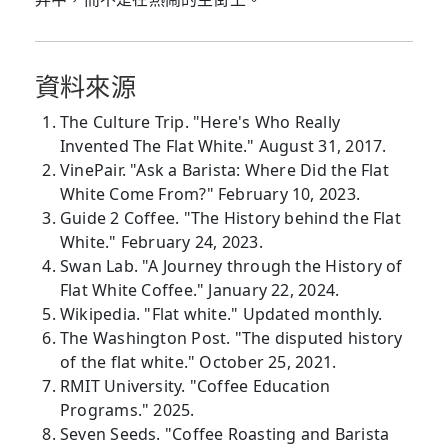
資料來源
The Culture Trip. "Here's Who Really
Invented The Flat White." August 31, 2017.
VinePair. "Ask a Barista: Where Did the Flat
White Come From?" February 10, 2023.
Guide 2 Coffee. "The History behind the Flat
White." February 24, 2023.
Swan Lab. "A Journey through the History of
Flat White Coffee." January 22, 2024.
Wikipedia. "Flat white." Updated monthly.
The Washington Post. "The disputed history
of the flat white." October 25, 2021.
RMIT University. "Coffee Education
Programs." 2025.
Seven Seeds. "Coffee Roasting and Barista