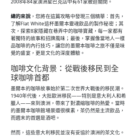
2008年84家澳洲星巴克店中有61家被迫關閉。
總的來說
，您將在這篇攻略中發現三個精華：首先，
了解Flat White這杯墨爾本靈魂飲品的製作秘密；其
次，探索8家隱藏在巷弄中的咖啡寶藏，每一家都有
著獨特的故事和招牌風味；最後，掌握像當地人一樣
品咖啡的內行技巧，讓您的墨爾本咖啡之旅不僅是味
覺的盛宴，更是文化的深度體驗。
咖啡文化背景：從戰後移民到全
球咖啡首都
墨爾本的咖啡故事始於第二次世界大戰後的移民潮。
1940年代後，大批歐洲移民——特別是意大利人和希
臘人——來到澳洲，帶來了對濃縮咖啡的熱愛。當時
的墨爾本咖啡館場景還很樸素，茶仍然是主流飲品，
而週末的首選是酒吧。
然而，這些意大利移民並沒有妥協於澳洲的茶文化。