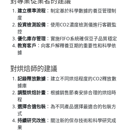
對專業從業者的建議
建立標準流程
：制定基於科學數據的養豆管理制
度
投資檢測設備
：使用CO2濃度檢測儀進行客觀監
控
優化庫存管理
：實施FIFO系統確保豆子品質穩定
教育客戶
：向客戶解釋養豆期的重要性和科學依
據
對烘焙師的建議
記錄釋放數據
：建立不同烘焙程度的CO2釋放數
據庫
調整烘焙計畫
：根據銷售節奏安排合理的烘焙時
程
選擇合適包裝
：為不同產品選擇最適合的包裝方
式
持續研究改進
：關注新的保存技術和科學研究成
果