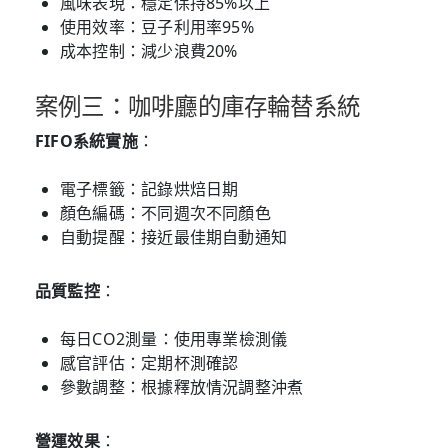
風味表現：穩定保持85%以上
使用效率：豆子利用率95%
成本控制：減少浪費20%
案例三：咖啡廳的庫存輪替系統
FIFO系統實施
：
電子標籤：記錄烘焙日期
顏色編碼：不同週次不同顏色
自動提醒：接近最佳期自動通知
品質監控
：
每日CO2測量：使用專業檢測儀
感官評估：定期杯測確認
參數調整：根據釋放情況調整沖煮
營運效果
：