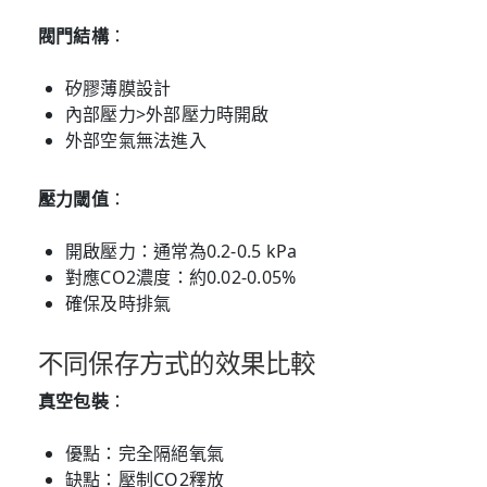
閥門結構
：
矽膠薄膜設計
內部壓力>外部壓力時開啟
外部空氣無法進入
壓力閾值
：
開啟壓力：通常為0.2-0.5 kPa
對應CO2濃度：約0.02-0.05%
確保及時排氣
不同保存方式的效果比較
真空包裝
：
優點：完全隔絕氧氣
缺點：壓制CO2釋放