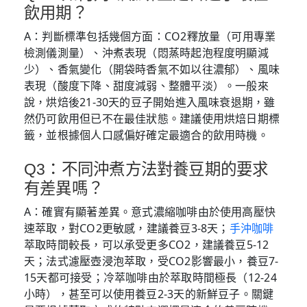
飲用期？
A：判斷標準包括幾個方面：CO2釋放量（可用專業
檢測儀測量）、沖煮表現（悶蒸時起泡程度明顯減
少）、香氣變化（開袋時香氣不如以往濃郁）、風味
表現（酸度下降、甜度減弱、整體平淡）。一般來
說，烘焙後21-30天的豆子開始進入風味衰退期，雖
然仍可飲用但已不在最佳狀態。建議使用烘焙日期標
籤，並根據個人口感偏好確定最適合的飲用時機。
Q3：不同沖煮方法對養豆期的要求
有差異嗎？
A：確實有顯著差異。意式濃縮咖啡由於使用高壓快
速萃取，對CO2更敏感，建議養豆3-8天；
手沖咖啡
萃取時間較長，可以承受更多CO2，建議養豆5-12
天；法式濾壓壺浸泡萃取，受CO2影響最小，養豆7-
15天都可接受；冷萃咖啡由於萃取時間極長（12-24
小時），甚至可以使用養豆2-3天的新鮮豆子。關鍵