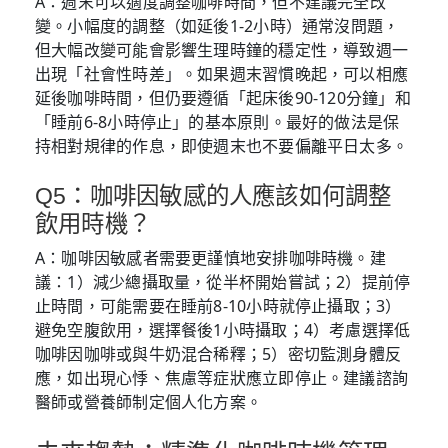
A：週末可以適度調整咖啡時間，但不建議完全改
變。小幅度的調整（如延後1-2小時）通常沒問題，
但大幅改變可能會影響生理時鐘的穩定性，導致週一
出現「社會性時差」。如果週末習慣晚起，可以相應
延後咖啡時間，但仍要遵循「起床後90-120分鐘」和
「睡前6-8小時停止」的基本原則。最好的做法是保
持相對規律的作息，即使週末也不要偏離平日太多。
Q5：咖啡因敏感的人應該如何調整
飲用時機？
A：咖啡因敏感者需要更謹慎地安排咖啡時機。建
議：1）減少總攝取量，從半杯開始嘗試；2）提前停
止時間，可能需要在睡前8-10小時就停止攝取；3）
避免空腹飲用，選擇餐後1小時攝取；4）考慮選擇低
咖啡因咖啡或與牛奶混合稀釋；5）密切監測身體反
應，如出現心悸、焦慮等症狀應立即停止。建議諮詢
醫師或營養師制定個人化方案。