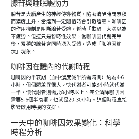
腺苷與睡眠驅動力
腺苷是大腦產生的神經傳導物質，隨著清醒時間累積
而濃度上升，當達到一定閾值時會引發睡意。咖啡因
的作用機制是阻斷腺苷受體，暫時「欺騙」大腦以為
不疲勞。但這只是暫時性效果，當咖啡因代謝完畢
後，累積的腺苷會同時湧入受體，造成「咖啡因崩
潰」現象。
咖啡因在體內的代謝時程
咖啡因的半衰期（血中濃度減半所需時間）約為4-6
小時，但個體差異很大。快代謝者可能3小時就代謝
一半，慢代謝者則需要8小時以上。完全清除咖啡因
需要5-6個半衰期，也就是20-30小時。這個時程直接
影響飲用時機的安排。
一天中的咖啡因效果變化：科學
時程分析