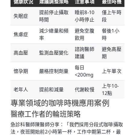
健康狀況
建議調整策略
注意事項
最佳時機
提前停止攝取
睡前8-10
僅上午時
失眠症
時間
小時停止
段
減少總量和頻
避免空腹
餐後1小
焦慮症
率
飲用
時
諮詢醫師
避免高壓
高血壓
監測血壓變化
建議
期
每日
懷孕期
嚴格控制劑量
上午單次
<200mg
上午10-
老年人
提前和減量
代謝較慢
12點
專業領域的咖啡時機應用案例
醫療工作者的輪班策略
急診科醫師陳醫師分享：「我們採用分段式咖啡攝取
法，夜班開始前2小時第一杯，工作中期第二杯，最