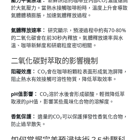
壓力平衡原理：
新鮮烘焙的咖啡豆內部CO₂濃度遠高
於大氣壓力。當熱水接觸咖啡粉時，溫度上升會導致
氣體體積膨脹，加速氣體釋放過程。
氣體釋放速率：
研究顯示，預浸過程中約有70-80%
的二氧化碳會在前30秒內釋放。氣體釋放速率與水
溫、咖啡新鮮度和研磨粒度密切相關。
二氧化碳對萃取的影響機制
阻礙效應：
CO₂會在咖啡粉顆粒表面形成氣泡屏障，
阻止熱水有效接觸可溶性物質，降低萃取效率。
pH值影響：
CO₂溶於水後會形成碳酸，輕微降低萃
取液的pH值，影響某些風味化合物的溶解度。
香氣保護：
適量的CO₂可以保護揮發性香氣化合物，
防止過早散失。
如何掌握完美預浸技術？5步驟科