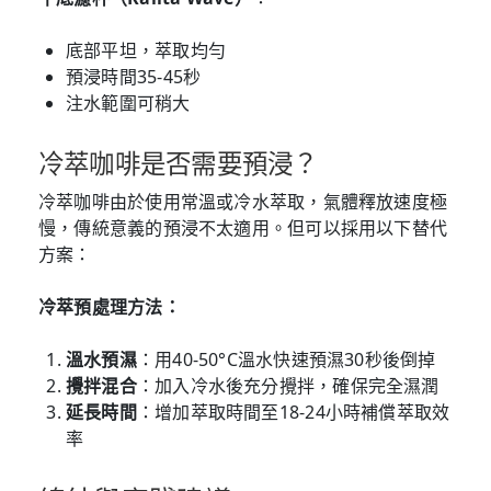
底部平坦，萃取均勻
預浸時間35-45秒
注水範圍可稍大
冷萃咖啡是否需要預浸？
冷萃咖啡由於使用常溫或冷水萃取，氣體釋放速度極
慢，傳統意義的預浸不太適用。但可以採用以下替代
方案：
冷萃預處理方法：
溫水預濕
：用40-50°C溫水快速預濕30秒後倒掉
攪拌混合
：加入冷水後充分攪拌，確保完全濕潤
延長時間
：增加萃取時間至18-24小時補償萃取效
率