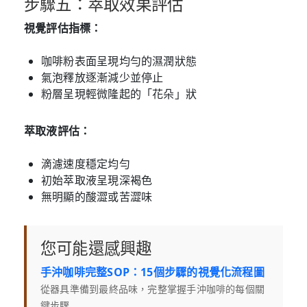
步驟五：萃取效果評估
視覺評估指標：
咖啡粉表面呈現均勻的濕潤狀態
氣泡釋放逐漸減少並停止
粉層呈現輕微隆起的「花朵」狀
萃取液評估：
滴濾速度穩定均勻
初始萃取液呈現深褐色
無明顯的酸澀或苦澀味
您可能還感興趣
手沖咖啡完整SOP：15個步驟的視覺化流程圖
從器具準備到最終品味，完整掌握手沖咖啡的每個關
鍵步驟