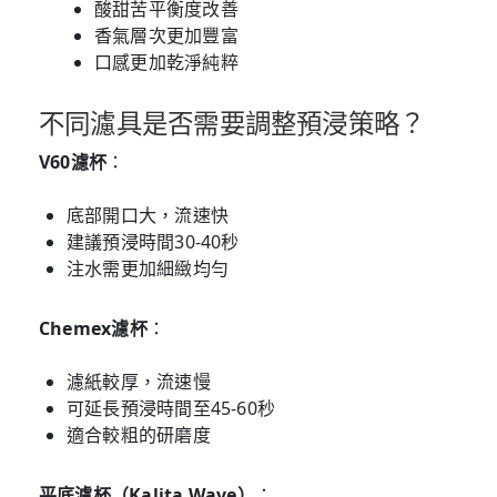
酸甜苦平衡度改善
香氣層次更加豐富
口感更加乾淨純粹
不同濾具是否需要調整預浸策略？
V60濾杯
：
底部開口大，流速快
建議預浸時間30-40秒
注水需更加細緻均勻
Chemex濾杯
：
濾紙較厚，流速慢
可延長預浸時間至45-60秒
適合較粗的研磨度
平底濾杯（Kalita Wave）
：