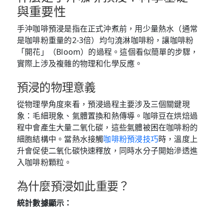
與重要性
手沖咖啡預浸是指在正式沖煮前，用少量熱水（通常
是咖啡粉重量的2-3倍）均勻澆淋咖啡粉，讓咖啡粉
「開花」（Bloom）的過程。這個看似簡單的步驟，
實際上涉及複雜的物理和化學反應。
預浸的物理意義
從物理學角度來看，預浸過程主要涉及三個關鍵現
象：毛細現象、氣體置換和熱傳導。咖啡豆在烘焙過
程中會產生大量二氧化碳，這些氣體被困在咖啡粉的
細胞結構中。當熱水接觸
咖啡粉預浸技巧
時，溫度上
升會促使二氧化碳快速釋放，同時水分子開始滲透進
入咖啡粉顆粒。
為什麼預浸如此重要？
統計數據顯示：