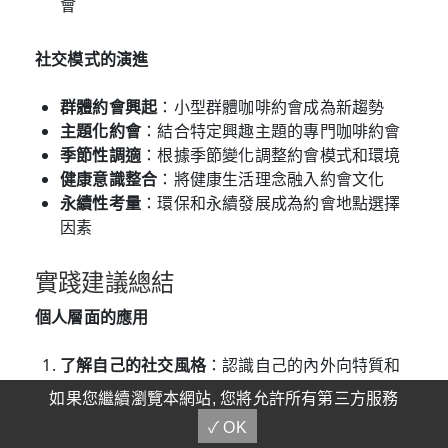
會
社交模式的演進
群體約會興起
：小型群體咖啡約會成為新趨勢
主題化約會
：結合特定興趣主題的專門咖啡約會
季節性調適
：根據季節變化調整約會模式和環境
健康意識整合
：將健康生活理念融入約會文化
永續性考量
：環保和永續發展成為約會地點選擇
因素
實踐建議總結
個人層面的應用
了解自己的社交風格
：認識自己的內外向特質和
社交需求
如果您繼續瀏覽本網站, 您將允許所有第三方服務
掌握環境心理學原理
：學會選擇和利用有利的社
✓ OK
交環境