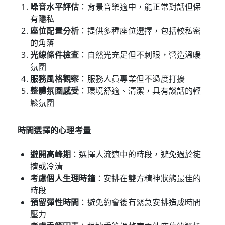
噪音水平評估
：背景音樂適中，能正常對話但保
有隱私
座位配置分析
：提供多種座位選擇，包括較私密
的角落
光線條件檢查
：自然光充足但不刺眼，營造溫暖
氛圍
服務風格觀察
：服務人員專業但不過度打擾
整體氛圍感受
：環境舒適、清潔，具有談話的輕
鬆氛圍
時間選擇的心理考量
避開高峰期
：選擇人流適中的時段，避免過於擁
擠或冷清
考慮個人生理時鐘
：安排在雙方精神狀態最佳的
時段
預留彈性時間
：避免約會後有緊急安排造成時間
壓力