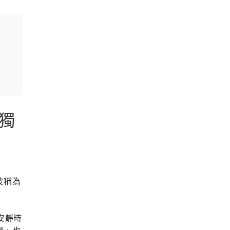
獨
被稱為
安靜時