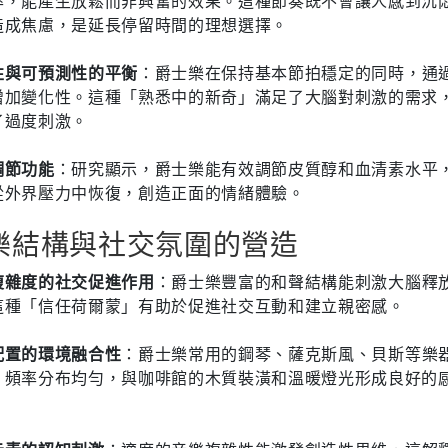
率，能產生放鬆而非興奮的效果。這種節奏既不會讓人感到沉
造成焦慮，是延長停留時間的理想選擇。
性與可預測性的平衡
：爵士樂在保持基本節拍穩定的同時，通
增加變化性。這種「熟悉中的新奇」滿足了大腦對刺激的需求
了過度刺激。
調節功能
：研究顯示，爵士樂能有效調節皮質醇和血清素水平
從外界壓力中恢復，創造正面的情緒體驗。
樂結構與社交氛圍的營造
複雜度的社交促進作用
：爵士樂豐富的和聲結構能刺激大腦釋
這種「信任荷爾蒙」有助於促進社交互動和建立親密感。
配置的環境融合性
：爵士樂常用的鋼琴、薩克斯風、貝斯等樂
，頻率分布均勻，與咖啡館的木質裝潢和溫暖燈光形成良好的