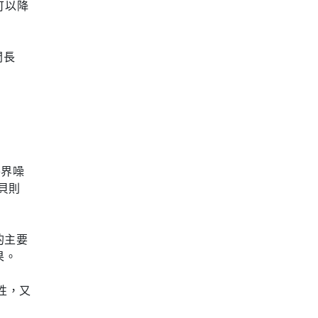
可以降
間長
外界噪
貝則
的主要
果。
富性，又