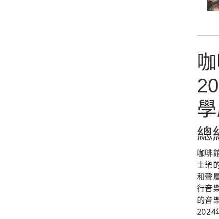
咖
2
學
總
咖啡
士樂的
和聲
行音
的音
20