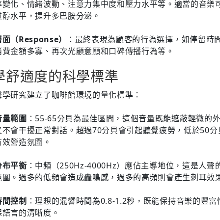
率變化、情緒波動、注意力集中度和壓力水平等。適當的音樂
質醇水平，提升多巴胺分泌。
面（Response）
：最終表現為顧客的行為選擇，如停留時
消費金額多寡、再次光顧意願和口碑傳播行為等。
學舒適度的科學標準
聲學研究建立了咖啡館環境的量化標準：
音量範圍
：55-65分貝為最佳區間，這個音量既能遮蔽輕微的
又不會干擾正常對話。超過70分貝會引起聽覺疲勞，低於50分
有效營造氛圍。
分布平衡
：中頻（250Hz-4000Hz）應佔主導地位，這是人聲
範圍。過多的低頻會造成轟鳴感，過多的高頻則會產生刺耳效
時間控制
：理想的混響時間為0.8-1.2秒，既能保持音樂的豐
保語言的清晰度。