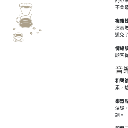
的心
不會
複雜
演奏
避免
情緒
顧客
音
和聲
素，
樂器
溫暖
調。