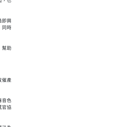
悶，也
過即興
，同時
，幫助
放催產
器音色
感官協