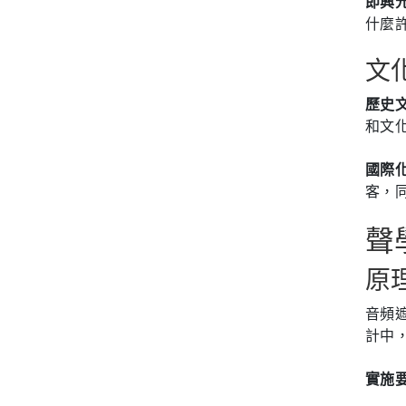
即興
什麼
文
歷史
和文
國際
客，
聲
原
音頻
計中
實施