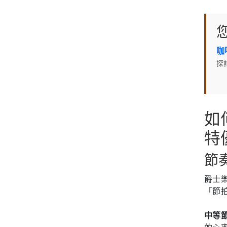
咖
探
如
特
節
爵士
「節
中等