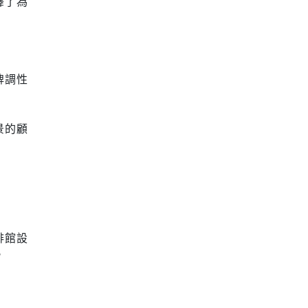
釋了為
牌調性
景的顧
啡館設
。