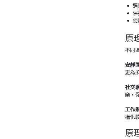
選
保
使
原
不同
安靜
更為
社交
樂，
工作
構化
原