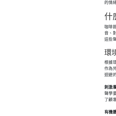
的情
什
咖啡
音、
這些
環
根據環
作為
迴避
刺激層
聲學
了顧
有機體