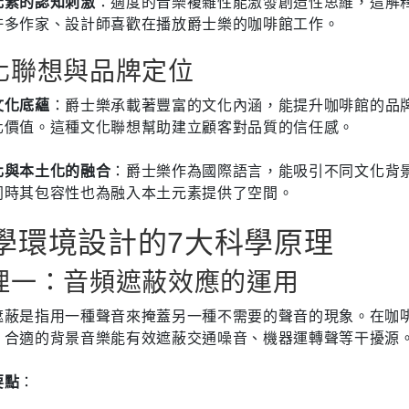
元素的認知刺激
：適度的音樂複雜性能激發創造性思維，這解
許多作家、設計師喜歡在播放爵士樂的咖啡館工作。
化聯想與品牌定位
文化底蘊
：爵士樂承載著豐富的文化內涵，能提升咖啡館的品
化價值。這種文化聯想幫助建立顧客對品質的信任感。
化與本土化的融合
：爵士樂作為國際語言，能吸引不同文化背
同時其包容性也為融入本土元素提供了空間。
學環境設計的7大科學原理
理一：音頻遮蔽效應的運用
遮蔽是指用一種聲音來掩蓋另一種不需要的聲音的現象。在咖
，合適的背景音樂能有效遮蔽交通噪音、機器運轉聲等干擾源
要點
：