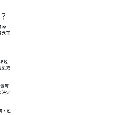
？
境噪
需要在
。
學環境
趨近或
品質等
接決定
應，包