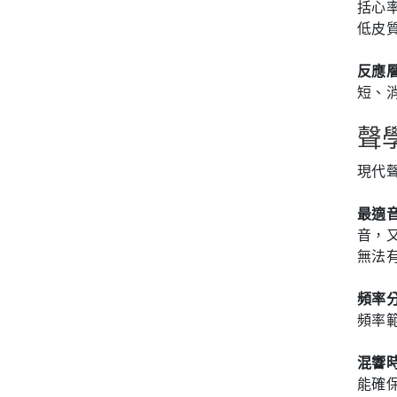
括心
低皮
反應層
短、
聲
現代
最適
音，
無法
頻率
頻率
混響
能確