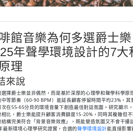
啡館音樂為何多選爵士樂
025年聲學環境設計的7大
原理
結來說
館選擇爵士樂並非偶然，而是基於深厚的心理學和聲學科學原
中等節奏（60-90 BPM）能延長顧客停留時間平均23%，其
層次在55-65分貝的環境音量下創造最佳對話氛圍。研究顯示
樂相比，爵士樂能提升顧客消費額度15-20%，同時其複雜但
樂結構完美符合「背景音樂效應」，既能營造氛圍又不會干擾
24年最新環境心理學研究證實，合適的
聲學環境設計
能直接影響