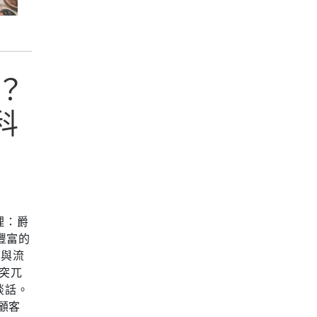
？
科
理：爵
豐富的
，與流
不突兀
談話。
顧客