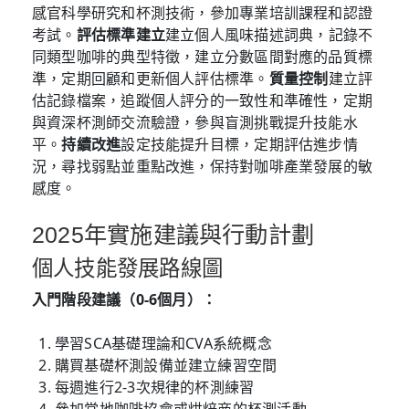
感官科學研究和杯測技術，參加專業培訓課程和認證
考試。
評估標準建立
建立個人風味描述詞典，記錄不
同類型咖啡的典型特徵，建立分數區間對應的品質標
準，定期回顧和更新個人評估標準。
質量控制
建立評
估記錄檔案，追蹤個人評分的一致性和準確性，定期
與資深杯測師交流驗證，參與盲測挑戰提升技能水
平。
持續改進
設定技能提升目標，定期評估進步情
況，尋找弱點並重點改進，保持對咖啡產業發展的敏
感度。
2025年實施建議與行動計劃
個人技能發展路線圖
入門階段建議（0-6個月）：
學習SCA基礎理論和CVA系統概念
購買基礎杯測設備並建立練習空間
每週進行2-3次規律的杯測練習
參加當地咖啡協會或烘焙商的杯測活動