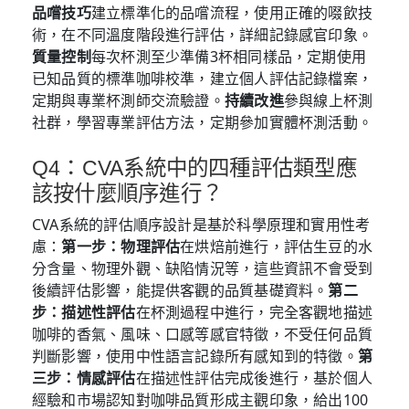
品嚐技巧
建立標準化的品嚐流程，使用正確的啜飲技
術，在不同溫度階段進行評估，詳細記錄感官印象。
質量控制
每次杯測至少準備3杯相同樣品，定期使用
已知品質的標準咖啡校準，建立個人評估記錄檔案，
定期與專業杯測師交流驗證。
持續改進
參與線上杯測
社群，學習專業評估方法，定期參加實體杯測活動。
Q4：CVA系統中的四種評估類型應
該按什麼順序進行？
CVA系統的評估順序設計是基於科學原理和實用性考
慮：
第一步：物理評估
在烘焙前進行，評估生豆的水
分含量、物理外觀、缺陷情況等，這些資訊不會受到
後續評估影響，能提供客觀的品質基礎資料。
第二
步：描述性評估
在杯測過程中進行，完全客觀地描述
咖啡的香氣、風味、口感等感官特徵，不受任何品質
判斷影響，使用中性語言記錄所有感知到的特徵。
第
三步：情感評估
在描述性評估完成後進行，基於個人
經驗和市場認知對咖啡品質形成主觀印象，給出100