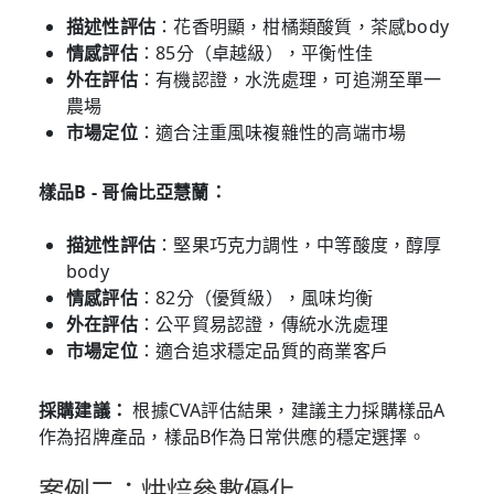
描述性評估
：花香明顯，柑橘類酸質，茶感body
情感評估
：85分（卓越級），平衡性佳
外在評估
：有機認證，水洗處理，可追溯至單一
農場
市場定位
：適合注重風味複雜性的高端市場
樣品B - 哥倫比亞慧蘭：
描述性評估
：堅果巧克力調性，中等酸度，醇厚
body
情感評估
：82分（優質級），風味均衡
外在評估
：公平貿易認證，傳統水洗處理
市場定位
：適合追求穩定品質的商業客戶
採購建議：
根據CVA評估結果，建議主力採購樣品A
作為招牌產品，樣品B作為日常供應的穩定選擇。
案例二：烘焙參數優化