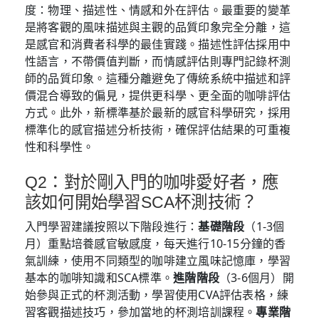
度：物理、描述性、情感和外在評估。最重要的變革
是將客觀的風味描述與主觀的品質印象完全分離，這
是感官和消費者科學的最佳實踐。描述性評估採用中
性語言，不帶價值判斷，而情感評估則專門記錄杯測
師的品質印象。這種分離避免了傳統系統中描述和評
價混合導致的偏見，提供更科學、更全面的咖啡評估
方式。此外，新標準基於最新的感官科學研究，採用
標準化的感官描述分析技術，確保評估結果的可重複
性和科學性。
Q2：對於剛入門的咖啡愛好者，應
該如何開始學習SCA杯測技術？
入門學習建議按照以下階段進行：
基礎階段
（1-3個
月）重點培養感官敏感度，每天進行10-15分鐘的香
氣訓練，使用不同類型的咖啡建立風味記憶庫，學習
基本的咖啡知識和SCA標準。
進階階段
（3-6個月）開
始參與正式的杯測活動，學習使用CVA評估表格，練
習客觀描述技巧，參加當地的杯測培訓課程。
專業階