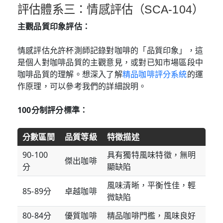
評估體系三：情感評估（SCA-104）
主觀品質印象評估：
情感評估允許杯測師記錄對咖啡的「品質印象」，這
是個人對咖啡品質的主觀意見，或對已知市場區段中
咖啡品質的理解。想深入了解
精品咖啡評分系統
的運
作原理，可以參考我們的詳細說明。
100分制評分標準：
分數區間
品質等級
特徵描述
90-100
具有獨特風味特徵，無明
傑出咖啡
分
顯缺陷
風味清晰，平衡性佳，輕
85-89分
卓越咖啡
微缺陷
80-84分
優質咖啡
精品咖啡門檻，風味良好