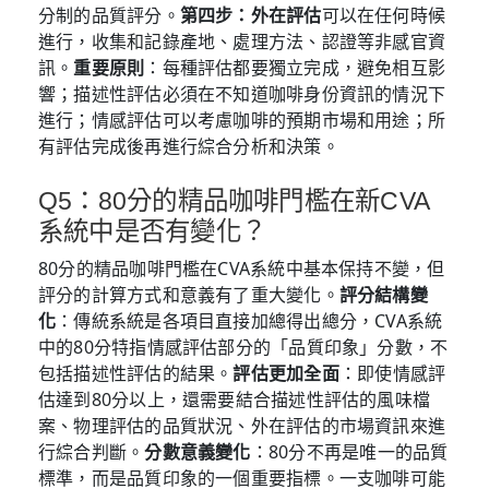
分制的品質評分。
第四步：外在評估
可以在任何時候
進行，收集和記錄產地、處理方法、認證等非感官資
訊。
重要原則
：每種評估都要獨立完成，避免相互影
響；描述性評估必須在不知道咖啡身份資訊的情況下
進行；情感評估可以考慮咖啡的預期市場和用途；所
有評估完成後再進行綜合分析和決策。
Q5：80分的精品咖啡門檻在新CVA
系統中是否有變化？
80分的精品咖啡門檻在CVA系統中基本保持不變，但
評分的計算方式和意義有了重大變化。
評分結構變
化
：傳統系統是各項目直接加總得出總分，CVA系統
中的80分特指情感評估部分的「品質印象」分數，不
包括描述性評估的結果。
評估更加全面
：即使情感評
估達到80分以上，還需要結合描述性評估的風味檔
案、物理評估的品質狀況、外在評估的市場資訊來進
行綜合判斷。
分數意義變化
：80分不再是唯一的品質
標準，而是品質印象的一個重要指標。一支咖啡可能