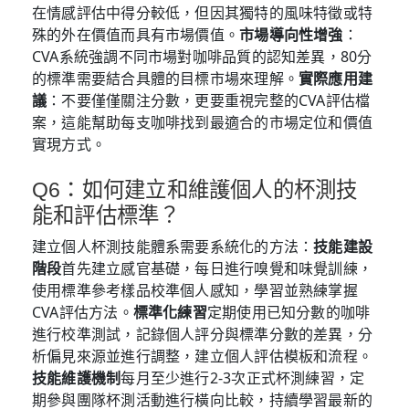
在情感評估中得分較低，但因其獨特的風味特徵或特
殊的外在價值而具有市場價值。
市場導向性增強
：
CVA系統強調不同市場對咖啡品質的認知差異，80分
的標準需要結合具體的目標市場來理解。
實際應用建
議
：不要僅僅關注分數，更要重視完整的CVA評估檔
案，這能幫助每支咖啡找到最適合的市場定位和價值
實現方式。
Q6：如何建立和維護個人的杯測技
能和評估標準？
建立個人杯測技能體系需要系統化的方法：
技能建設
階段
首先建立感官基礎，每日進行嗅覺和味覺訓練，
使用標準參考樣品校準個人感知，學習並熟練掌握
CVA評估方法。
標準化練習
定期使用已知分數的咖啡
進行校準測試，記錄個人評分與標準分數的差異，分
析偏見來源並進行調整，建立個人評估模板和流程。
技能維護機制
每月至少進行2-3次正式杯測練習，定
期參與團隊杯測活動進行橫向比較，持續學習最新的