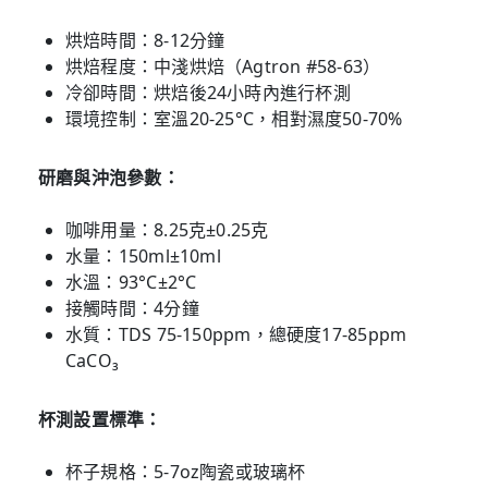
烘焙時間：8-12分鐘
烘焙程度：中淺烘焙（Agtron #58-63）
冷卻時間：烘焙後24小時內進行杯測
環境控制：室溫20-25°C，相對濕度50-70%
研磨與沖泡參數：
咖啡用量：8.25克±0.25克
水量：150ml±10ml
水溫：93°C±2°C
接觸時間：4分鐘
水質：TDS 75-150ppm，總硬度17-85ppm
CaCO₃
杯測設置標準：
杯子規格：5-7oz陶瓷或玻璃杯