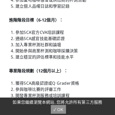
建立個人品嚐日誌和學習記錄
進階階段目標（6-12個月）：
參加SCA官方CVA培訓課程
通過SCA感官技能基礎認證
加入專業杯測社群和論壇
開始參與商業杯測和咖啡採購決策
建立穩定的評估標準和技能水平
專業階段規劃（12個月以上）：
獲得SCA高級認證或Q Grader資格
參與咖啡比賽的評審工作
開發專業杯測服務或培訓課程
在咖啡產業中建立專業聲譽
如果您繼續瀏覽本網站, 您將允許所有第三方服務
持續關注和學習最新技術發展
✓ OK