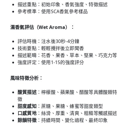
描述重點：初始印象、香氣強度、特徵描述
參考標準：使用SCA香氣參考樣品
濕香氣評估（Wet Aroma）：
評估時機：注水後30秒-4分鐘
技術要點：輕輕攪拌後立即聞香
描述範疇：花香、果香、草本、堅果、巧克力等
強度評定：使用1-15的強度評分
風味特徵分析：
酸質描述
：檸檬酸、蘋果酸、醋酸等具體酸類特
徵
甜度感知
：蔗糖、果糖、蜂蜜等甜度類型
口感質地
：絲滑、厚重、清爽、粗糙等觸感描述
餘韻特徵
：持續時間、變化過程、最終印象