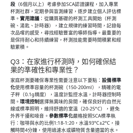
段
（6個月以上）考慮參加SCA認證課程，加入專業
杯測社群，定期參與盲測練習，逐步建立個人評估標
準。
實用建議
：從購買基礎的杯測工具開始（杯測
碗、湯匙、計時器），建立規律的練習時間，記錄每
次品嚐的感受，尋找經驗豐富的導師指導。最重要的
是保持耐心和持續練習，杯測技能需要時間積累和經
驗累積。
Q3：在家進行杯測時，如何確保結
果的準確性和專業性？
家庭杯測要確保專業性需要注意以下要點：
設備標準
化
使用標準容量的杯測碗（150-200ml），精確的電
子秤（0.1g精度），溫度計監控水溫，計時器控制時
間。
環境控制
選擇無異味的房間，確保良好的自然光
線或標準照明，維持舒適的室溫（20-25°C），避免
外界干擾和噪音。
參數標準化
嚴格按照SCA標準執
行：咖啡與水的比例1:18-1:20，水溫93°C±2°C，接
觸時間4分鐘，使用過濾水或礦物質含量適當的水。