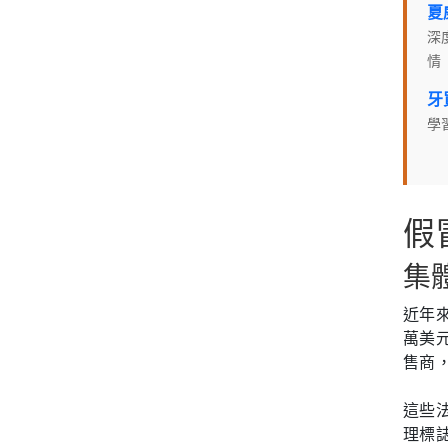
夏
深
情
牙
學
假
集
近年
萬美
售商
這些
理標