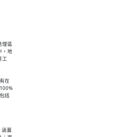
地理區
中，地
要工
只有在
00%
，包括
，涵蓋