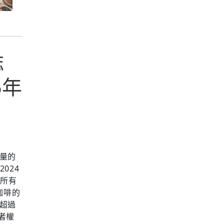
誌
5年
產量的
024
求所有
咖啡的
來超過
者權