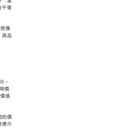
件：富
及午後
採用傳
、高品
顯示，
咖啡價
牌價值
關的價
地標示