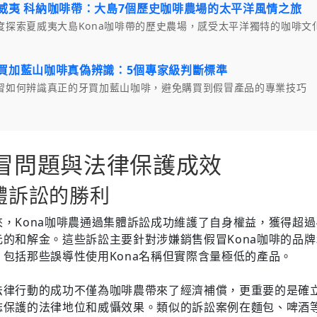
威夷 科納咖啡帶：大島7個歷史咖啡農場的太平洋風情之旅
度探索夏威夷大島Kona咖啡帶的歷史農場，感受太平洋獨特的咖啡文
買加藍山咖啡真偽辨識：5個專家級判斷標準
習如何辨識真正的牙買加藍山咖啡，避免購買到假冒產品的專業技巧
冒問題與法律保護成效
體訴訟的勝利
來，Kona咖啡農通過集體訴訟成功維護了自身權益，獲得超過4
元的和解金。這些訴訟主要針對涉嫌銷售假冒Kona咖啡的品
，包括那些誤導性使用Kona名稱但實際含量極低的產品。
法律行動的成功不僅為咖啡農帶來了經濟補償，更重要的是確
誌保護的法律地位和威懾效果。類似的訴訟案例在麵包、啤酒