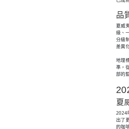
品
夏威夷
級、一
分級
差異
地理
準，
部的
2
夏
202
出了
的咖