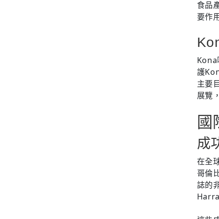
食品
要作
K
Ko
護Ko
主要
展覽
國
成
在全
哥倫
誌的
Har