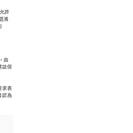
律允許
者混淆
的
，由
標誌保
要求表
者認為