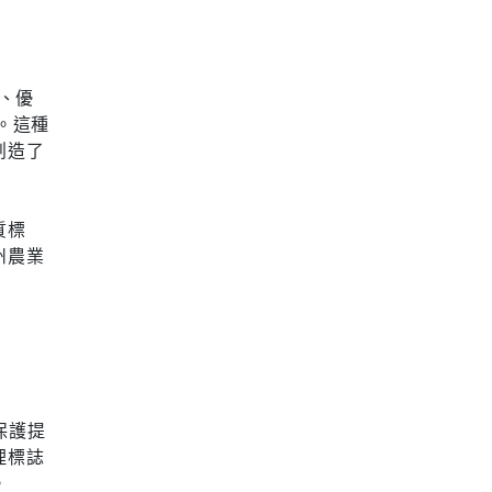
級、優
別。這種
創造了
質標
州農業
保護提
理標誌
。