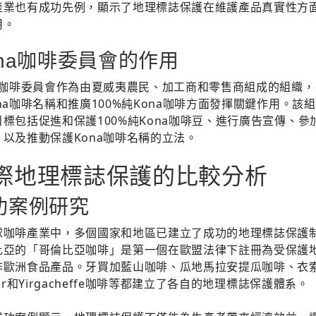
產業也有成功先例，顯示了地理標誌保護在維護產品真實性方
用。
ona咖啡委員會的作用
na咖啡委員會作為由夏威夷農民、加工商和零售商組成的組織
na咖啡名稱和推廣100%純Kona咖啡方面發揮關鍵作用。該
目標包括促進和保護100%純Kona咖啡豆、進行廣告宣傳、參
，以及推動保護Kona咖啡名稱的立法。
際地理標誌保護的比較分析
功案例研究
球咖啡產業中，多個國家和地區已建立了成功的地理標誌保護
比亞的「哥倫比亞咖啡」是第一個在歐盟法律下註冊為受保護
非歐洲食品產品。牙買加藍山咖啡、瓜地馬拉安提瓜咖啡、衣
rar和Yirgacheffe咖啡等都建立了各自的地理標誌保護體系。