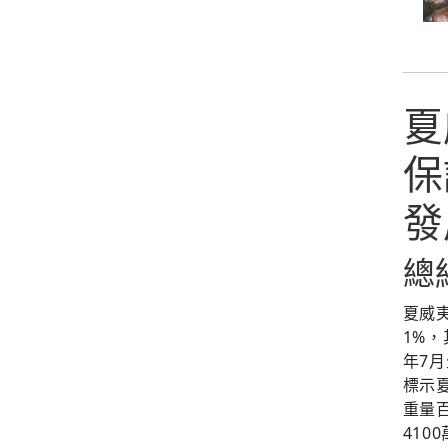
夏
保
發
總
夏威
1%
年7
標示
重量
41