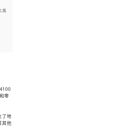
化風
100
牌和零
立了地
等其他