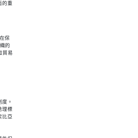
面的重
，在保
組織的
加貿易
制度。
地理標
索比亞