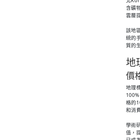
北K
含礦
雲層
該地區
統的
質的
地
價
地理
100
格的
和消
學術
值，
已成