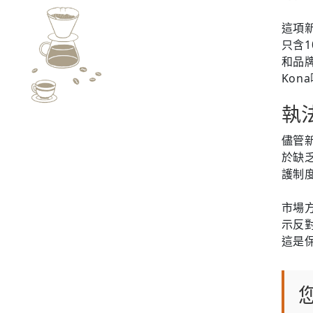
這項
只含1
和品
Ko
執
儘管新
於缺
護制
市場
示反
這是