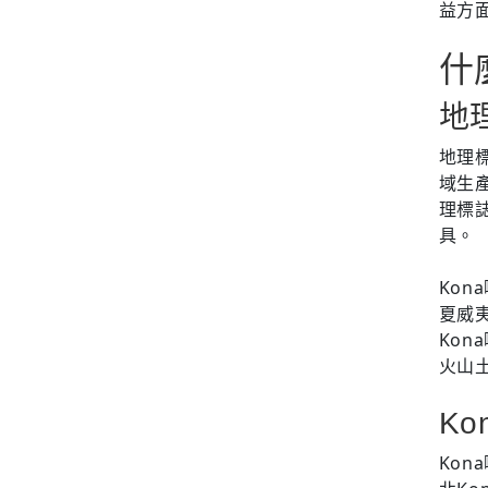
益方
什
地
地理
域生
理標
具。
Ko
夏威
Ko
火山
K
Kon