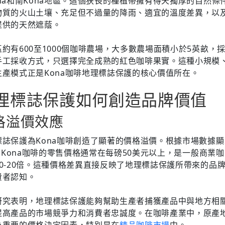
ona和南Kona地區。這個狭長的種植帶擁有得天獨厚的自然條
物質的火山土壤、充足但不過量的降雨、適宜的溫度差異，以
提供的天然遮蔭。
約有600至1000個咖啡農場，大多數農場面積小於5英畝，
手工採收方式，只選擇完全成熟的紅色咖啡果實。這種小規模
生產模式正是Kona咖啡地理標誌保護的核心價值所在。
理標誌保護如何創造品牌價值
格溢價效應
標誌保護為Kona咖啡創造了顯著的價格溢價。根據市場數據
% Kona咖啡的零售價格通常在每磅50美元以上，是一般商業
10-20倍。這種價格差異直接反映了地理標誌保護所帶來的品
費者認知。
研究表明，地理標誌保護能夠幫助生產者捕獲產品中與地方相
提高產品的市場競爭力和消費者忠誠度。在咖啡產業中，原產
為重要的價格決定因素，特別是在
精品咖啡市場
中。