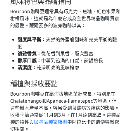
風味特色與品嚐指南
Bourbon咖啡豆通常具有巧克力、焦糖、紅色水果和
柑橘風味，這就是為什麼它成為全世界精品咖啡買家
的最愛。薩爾瓦多的波旁咖啡以其：
甜度與平衡：
天然的蜂蜜般甜味和完美平衡的酸
度
複雜香氣：
從花香到果香，層次豐富
醇厚口感：
中等到飽滿的口感，餘韻悠長
清潔度：
乾淨明亮的風味輪廓
種植與採收要點
Bourbon咖啡豆在高海拔地區茁壯成長，特別是在
Chalatenango和Apaneca-Ilamatepec等地區，但
這些樹木產量不高，容易受到葉鏽病等疾病的影響。
收穫季節通常從11月到3月，在1月達到高峰。這種品
種的特性與
咖啡品種家族樹
中阿拉比卡的遺傳特徵密
切相關。