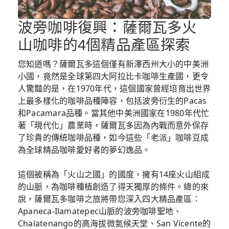
波旁咖啡復興：薩爾瓦多火
山咖啡的4個精品產區探索
您知道嗎？薩爾瓦多這個僅有新澤西州大小的中美洲
小國，竟然是全球第四大阿拉比卡咖啡生產國，更令
人驚豔的是，在1970年代，這個國家曾經培育出世界
上最多樣化的咖啡品種陣容，包括波旁衍生的Pacas
和Pacamara品種。當其他中美洲國家在1980年代忙
著「現代化」農業時，薩爾瓦多因為內戰而意外保存
了珍貴的傳統咖啡品種，如今這些「老派」咖啡豆成
為全球精品咖啡愛好者的夢幻逸品。
這個被稱為「火山之國」的國度，擁有14座火山組成
的山脈，為咖啡種植創造了得天獨厚的條件。總的來
說，薩爾瓦多咖啡之旅將帶您深入四大精品產區：
Apaneca-Ilamatepec山脈的波旁咖啡聖地、
Chalatenango的高海拔微氣候天堂、San Vicente的