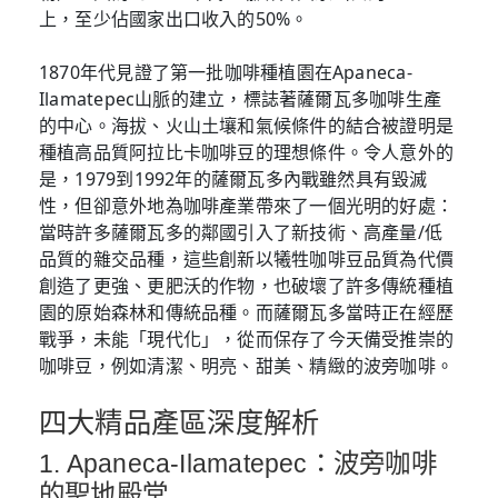
上，至少佔國家出口收入的50%。
1870年代見證了第一批咖啡種植園在Apaneca-
Ilamatepec山脈的建立，標誌著薩爾瓦多咖啡生產
的中心。海拔、火山土壤和氣候條件的結合被證明是
種植高品質阿拉比卡咖啡豆的理想條件。令人意外的
是，1979到1992年的薩爾瓦多內戰雖然具有毀滅
性，但卻意外地為咖啡產業帶來了一個光明的好處：
當時許多薩爾瓦多的鄰國引入了新技術、高產量/低
品質的雜交品種，這些創新以犧牲咖啡豆品質為代價
創造了更強、更肥沃的作物，也破壞了許多傳統種植
園的原始森林和傳統品種。而薩爾瓦多當時正在經歷
戰爭，未能「現代化」，從而保存了今天備受推崇的
咖啡豆，例如清潔、明亮、甜美、精緻的波旁咖啡。
四大精品產區深度解析
1. Apaneca-Ilamatepec：波旁咖啡
的聖地殿堂