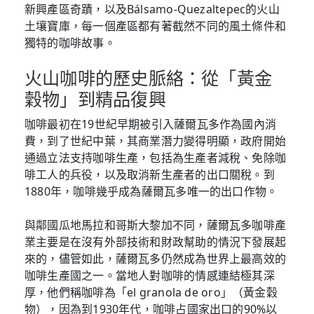
新興產區奇蹟，以及Bálsamo-Quezaltepec的火山
土壤寶庫，每一個產區都有著截然不同的風土條件和
獨特的咖啡故事。
火山咖啡的歷史脈絡：從「黃金
穀物」到精品復興
咖啡最初在19世紀早期被引入薩爾瓦多作為國內消
費，到了世紀中葉，其商業潛力變得明顯，政府開始
通過立法支持咖啡生產，包括為生產者減稅、免除咖
啡工人的兵役，以及取消新生產者的出口關稅。到
1880年，咖啡幾乎成為薩爾瓦多唯一的出口作物。
與鄰國瓜地馬拉和哥斯大黎加不同，薩爾瓦多咖啡產
業主要是在沒有外部技術和財政幫助的情況下發展起
來的，儘管如此，薩爾瓦多仍然成為世界上最高效的
咖啡生產國之一。當地人對咖啡的情感連結極其深
厚，他們稱咖啡為「el granola de oro」（黃金穀
物），因為到1930年代，咖啡占國家出口的90%以